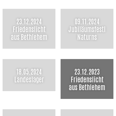
23.12.2024
09.11.2024
Friedenslicht
Jubiläumsfestl
aus Bethlehem
Naturns
18.05.2024
23.12.2023
Landeslager
Friedenslicht
aus Bethlehem