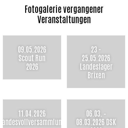
Fotogalerie vergangener
Veranstaltungen
09.05.2026
23 -
Scout Run
25.05.2026
2026
Landeslager
Brixen
11.04.2026
06.03. –
Landesvollversammlung
08.03.2026 DSK