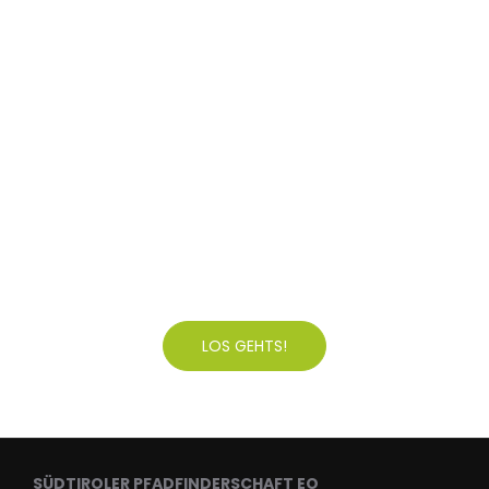
Fotos vergangener
Veranstaltungen
LOS GEHTS!
SÜDTIROLER PFADFINDERSCHAFT EO