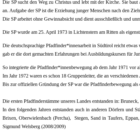
Die SP sucht den Weg zu Christus und lebt mit der Kirche. Sie baut
an. Aufgabe der SP ist die Erziehung junger Menschen nach den Ziel
Die SP arbeitet ohne Gewinnabsicht und dient ausschließlich und unmit
Die SP wurde am 25. April 1973 in Lichtenstern am Ritten als eigen
Die deutschsprachige Pfadfinder*innenarbeit in Südtirol reicht etwa
gab er die dort gemachten Erfahrungen bei Ausbildungskursen für Jun
So integrierte die Pfadfinder*innenbewegung ab dem Jahr 1971 vor al
Im Jahr 1972 waren es schon 18 Gruppenleiter, die an verschiedenen
Bis zur offiziellen Gründung der SP war die Pfadfinderbewegung als ei
Die ersten Pfadfinderstämme unseres Landes entstanden in: Bruneck,
In den folgenden Jahren entstanden auch in anderen Dörfern und Städ
Brixen, Oberwielenbach (Percha), Stegen, Sand in Taufers, Eppan,
Sigmund Welsberg (2008/2009)