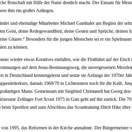
he Botschaft mit Hilfe der Natur deutlich macht. Der Einsatz für Mens
aren ihm ein großes Anliegen.
dfinder und ehemalige Mitarbeiter Michael Ganthaler am Beginn der sehr 
n Geist, deine Redegewandtheit, deine Gesten und Sprüche, deinen Id
ne Gitarre.“ Besonders für die jungen Menschen sei er ein Spielmann G
hlen zu können.
mmer wieder etwas Kreatives einfallen, wie die Floßfahrt auf der Etsch b
esinnungen auf dem Jesus-Besinnungsweg, die unvergessenen Messfeier
n in Deutschland kennengelernt und setzte sie Anfangs der 1970er Jahr
penleiterkurs, damals 1969/70 in Lichtenstern noch für die Kath. Jung
 großartigen Mann. Gemeinsam mit Siegfried Christanell hat Georg den
 diözesane Zeltlager Fort Scout 1975 in Gais geht auf ihn zurück. Die 
 beim Sportfest und zum Abschluss das Scouttraining Hitch Hike über 
ren von 1995, das Reformen in der Kirche anmahnte. Der Bürgermeister 