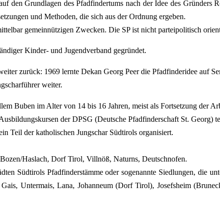
 auf den Grundlagen des Pfadfindertums nach der Idee des Gründers Ro
setzungen und Methoden, die sich aus der Ordnung ergeben.
telbar gemeinnützigen Zwecken. Die SP ist nicht parteipolitisch orient
ständiger Kinder- und Jugendverband gegründet.
s weiter zurück: 1969 lernte Dekan Georg Peer die Pfadfinderidee auf
gscharführer weiter.
lem Buben im Alter von 14 bis 16 Jahren, meist als Fortsetzung der Ar
 Ausbildungskursen der DPSG (Deutsche Pfadfinderschaft St. Georg) t
n Teil der katholischen Jungschar Südtirols organisiert.
 Bozen/Haslach, Dorf Tirol, Villnöß, Naturns, Deutschnofen.
ten Südtirols Pfadfinderstämme oder sogenannte Siedlungen, die unter
 Gais, Untermais, Lana, Johanneum (Dorf Tirol), Josefsheim (Bruneck