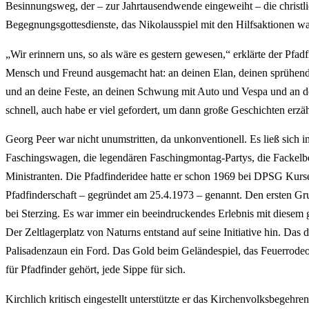
Besinnungsweg, der – zur Jahrtausendwende eingeweiht – die christlic
Begegnungsgottesdienste, das Nikolausspiel mit den Hilfsaktionen w
„Wir erinnern uns, so als wäre es gestern gewesen,“ erklärte der Pfa
Mensch und Freund ausgemacht hat: an deinen Elan, deinen sprühende
und an deine Feste, an deinen Schwung mit Auto und Vespa und an dei
schnell, auch habe er viel gefordert, um dann große Geschichten erzä
Georg Peer war nicht unumstritten, da unkonventionell. Es ließ sich i
Faschingswagen, die legendären Faschingmontag-Partys, die Fackelb
Ministranten. Die Pfadfinderidee hatte er schon 1969 bei DPSG Kurse
Pfadfinderschaft – gegründet am 25.4.1973 – genannt. Den ersten Grup
bei Sterzing. Es war immer ein beeindruckendes Erlebnis mit diesem
Der Zeltlagerplatz von Naturns entstand auf seine Initiative hin. Das
Palisadenzaun ein Ford. Das Gold beim Geländespiel, das Feuerrodeo
für Pfadfinder gehört, jede Sippe für sich.
Kirchlich kritisch eingestellt unterstützte er das Kirchenvolksbegeh