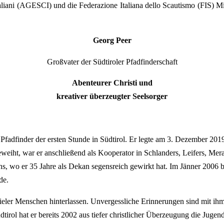
taliani (AGESCI) und die Federazione Italiana dello Scautismo (FIS) 
Georg Peer
Großvater der Südtiroler Pfadfinderschaft
Abenteurer Christi und
kreativer überzeugter Seelsorger
fadfinder der ersten Stunde in Südtirol. Er legte am 3. Dezember 2019
weiht, war er anschließend als Kooperator in Schlanders, Leifers, Mer
s, wo er 35 Jahre als Dekan segensreich gewirkt hat. Im Jänner 2006 be
de.
vieler Menschen hinterlassen. Unvergessliche Erinnerungen sind mit 
rol hat er bereits 2002 aus tiefer christlicher Überzeugung die Jugend