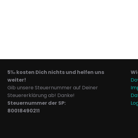
5‰ kosten Dich nichts und helfen uns
Wi
weiter!
Do
Gib unsere Steuernummer auf Deiner
Im
Steuererklärung ab! Danke!
Da
Steuernummer der
SP:
Lo
80018490211