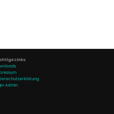
chtige Links
wnloads
pressum
tenschutzerklärung
gin Admin