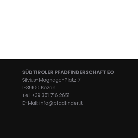
SÜDTIROLER PFADFINDERSCHAFT EO
Silvius-Magnago-Platz 7
I-39100 Bozen
Tel. +39 351 716 2651
E-Mail: info@pfadfinder.it