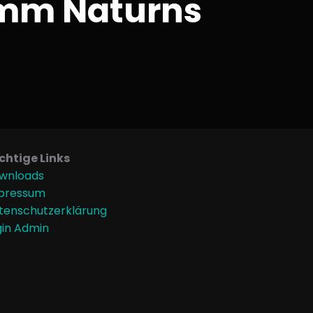
amm Naturns
chtige Links
wnloads
pressum
tenschutzerklärung
gin Admin