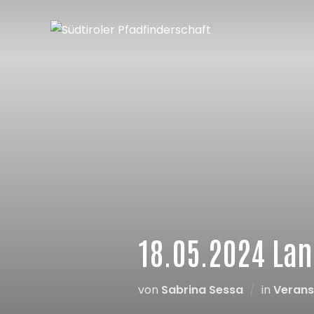
18.05.2024 Lan
von
Sabrina Sessa
in
Verans