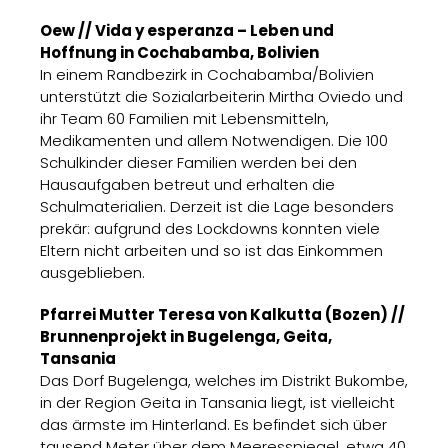
Oew // Vida y esperanza – Leben und
Hoffnung in Cochabamba, Bolivien
In einem Randbezirk in Cochabamba/Bolivien
unterstützt die Sozialarbeiterin Mirtha Oviedo und
ihr Team 60 Familien mit Lebensmitteln,
Medikamenten und allem Notwendigen. Die 100
Schulkinder dieser Familien werden bei den
Hausaufgaben betreut und erhalten die
Schulmaterialien. Derzeit ist die Lage besonders
prekär: aufgrund des Lockdowns konnten viele
Eltern nicht arbeiten und so ist das Einkommen
ausgeblieben.
Pfarrei Mutter Teresa von Kalkutta (Bozen) //
Brunnenprojekt in Bugelenga, Geita,
Tansania
Das Dorf Bugelenga, welches im Distrikt Bukombe,
in der Region Geita in Tansania liegt, ist vielleicht
das ärmste im Hinterland. Es befindet sich über
tausend Meter über dem Meeresspiegel, etwa 40