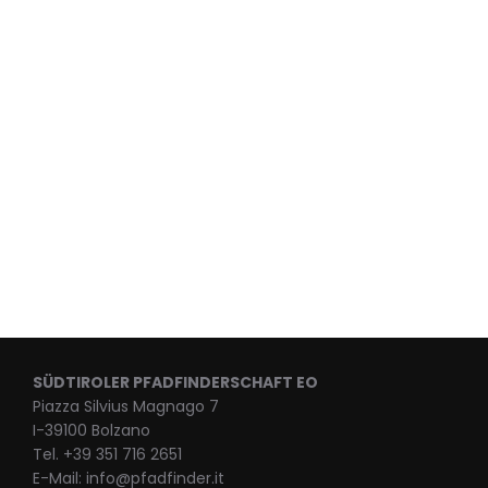
SÜDTIROLER PFADFINDERSCHAFT EO
Piazza Silvius Magnago 7
I-39100 Bolzano
Tel. +39 351 716 2651
E-Mail: info@pfadfinder.it